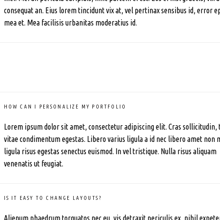
consequat an. Eius lorem tincidunt vix at, vel pertinax sensibus id, error e
mea et. Mea facilisis urbanitas moderatius id.
HOW CAN I PERSONALIZE MY PORTFOLIO
Lorem ipsum dolor sit amet, consectetur adipiscing elit. Cras sollicitudin, 
vitae condimentum egestas. Libero varius ligula a id nec libero amet non 
ligula risus egestas senectus euismod. In vel tristique. Nulla risus aliquam
venenatis ut feugiat.
IS IT EASY TO CHANGE LAYOUTS?
Alienum phaedrum torquatos nec eu, vis detraxit periculis ex, nihil expete