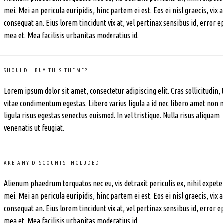
mei. Mei an pericula euripidis, hinc partem ei est. Eos ei nisl graecis, vix a
consequat an. Eius lorem tincidunt vix at, vel pertinax sensibus id, error e
mea et. Mea facilisis urbanitas moderatius id.
SHOULD I BUY THIS THEME?
Lorem ipsum dolor sit amet, consectetur adipiscing elit. Cras sollicitudin, 
vitae condimentum egestas. Libero varius ligula a id nec libero amet non 
ligula risus egestas senectus euismod. In vel tristique. Nulla risus aliquam
venenatis ut feugiat.
ARE ANY DISCOUNTS INCLUDED
Alienum phaedrum torquatos nec eu, vis detraxit periculis ex, nihil expete
mei. Mei an pericula euripidis, hinc partem ei est. Eos ei nisl graecis, vix a
consequat an. Eius lorem tincidunt vix at, vel pertinax sensibus id, error e
mea et. Mea facilisis urbanitas moderatius id.