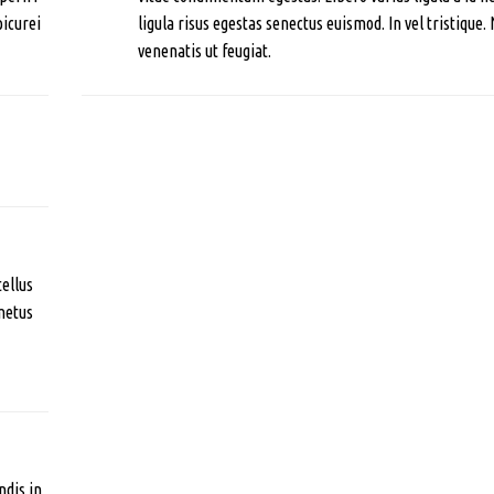
picurei
ligula risus egestas senectus euismod. In vel tristique.
venenatis ut feugiat.
tellus
metus
ndis in