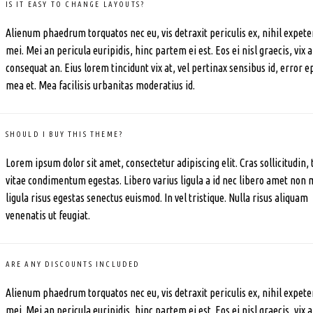
IS IT EASY TO CHANGE LAYOUTS?
Alienum phaedrum torquatos nec eu, vis detraxit periculis ex, nihil expete
mei. Mei an pericula euripidis, hinc partem ei est. Eos ei nisl graecis, vix a
consequat an. Eius lorem tincidunt vix at, vel pertinax sensibus id, error e
mea et. Mea facilisis urbanitas moderatius id.
SHOULD I BUY THIS THEME?
Lorem ipsum dolor sit amet, consectetur adipiscing elit. Cras sollicitudin, 
vitae condimentum egestas. Libero varius ligula a id nec libero amet non 
ligula risus egestas senectus euismod. In vel tristique. Nulla risus aliquam
venenatis ut feugiat.
ARE ANY DISCOUNTS INCLUDED
Alienum phaedrum torquatos nec eu, vis detraxit periculis ex, nihil expete
mei. Mei an pericula euripidis, hinc partem ei est. Eos ei nisl graecis, vix a