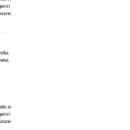
periri
picurei
tellus
metus
ndis in
periri
picurei