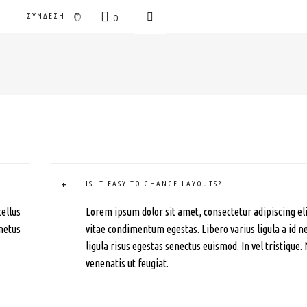
ΣΎΝΔΕΣΗ
0
+
IS IT EASY TO CHANGE LAYOUTS?
tellus
Lorem ipsum dolor sit amet, consectetur adipiscing elit.
metus
vitae condimentum egestas. Libero varius ligula a id 
ligula risus egestas senectus euismod. In vel tristique.
venenatis ut feugiat.