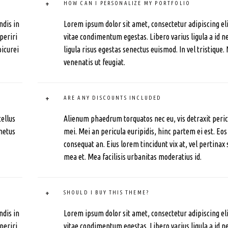
+
HOW CAN I PERSONALIZE MY PORTFOLIO
ndis in
Lorem ipsum dolor sit amet, consectetur adipiscing elit.
periri
vitae condimentum egestas. Libero varius ligula a id 
picurei
ligula risus egestas senectus euismod. In vel tristique.
venenatis ut feugiat.
+
ARE ANY DISCOUNTS INCLUDED
tellus
Alienum phaedrum torquatos nec eu, vis detraxit pericu
metus
mei. Mei an pericula euripidis, hinc partem ei est. Eos e
consequat an. Eius lorem tincidunt vix at, vel pertinax 
mea et. Mea facilisis urbanitas moderatius id.
+
SHOULD I BUY THIS THEME?
ndis in
Lorem ipsum dolor sit amet, consectetur adipiscing elit.
periri
vitae condimentum egestas. Libero varius ligula a id 