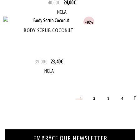
40,00
€
24,00
€
NCLA
40%
BODY SCRUB COCONUT
39,00
€
23,40
€
NCLA
1
2
3
4
EMBRACE OUR NEWSLETTER