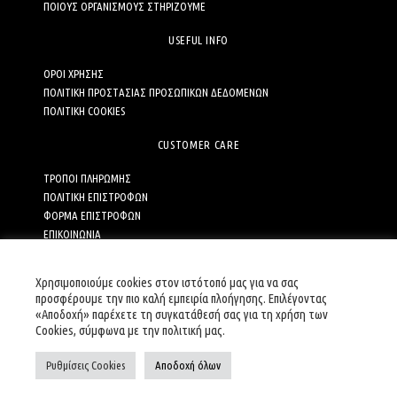
ΠΟΙΟΥΣ ΟΡΓΑΝΙΣΜΟΥΣ ΣΤΗΡΙΖΟΥΜΕ
USEFUL INFO
ΟΡΟΙ ΧΡΗΣΗΣ
ΠΟΛΙΤΙΚΗ ΠΡΟΣΤΑΣΙΑΣ ΠΡΟΣΩΠΙΚΩΝ ΔΕΔΟΜΕΝΩΝ
ΠΟΛΙΤΙΚΗ COOKIES
CUSTOMER CARE
ΤΡΟΠΟΙ ΠΛΗΡΩΜΗΣ
ΠΟΛΙΤΙΚΗ ΕΠΙΣΤΡΟΦΩΝ
ΦΟΡΜΑ ΕΠΙΣΤΡΟΦΩΝ
ΕΠΙΚΟΙΝΩΝΙΑ
ΚΩΔΙΚΑΣ ΔΕΟΝΤΟΛΟΓΙΑΣ ΓΙΑ ΤΟ ΗΛΕΚΤΡΟΝΙΚΟ ΕΜΠΟΡΙΟ
Χρησιμοποιούμε cookies στον ιστότοπό μας για να σας
SOCIAL MEDIA
προσφέρουμε την πιο καλή εμπειρία πλοήγησης. Επιλέγοντας
«Αποδοχή» παρέχετε τη συγκατάθεσή σας για τη χρήση των
Cookies, σύμφωνα με την πολιτική μας.
Ρυθμίσεις Cookies
Αποδοχή όλων