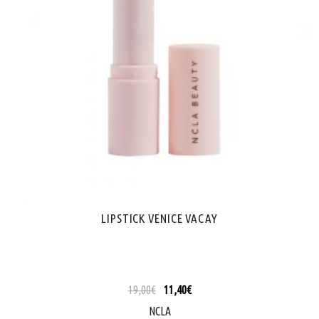
LIPSTICK VENICE VACAY
19,00
€
11,40
€
NCLA