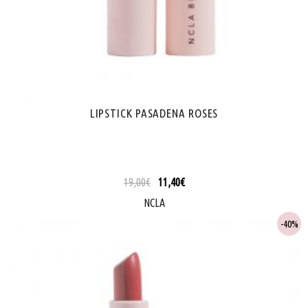
LIPSTICK PASADENA ROSES
19,00
€
11,40
€
NCLA
40%