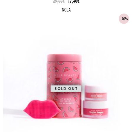
29,00
€
17,40
€
NCLA
40%
SOLD