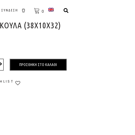
ΣΎΝΔΕΣΗ
0
ΚΟΎΛΑ (38X10X32)
ΠΡΟΣΘΉΚΗ ΣΤΟ ΚΑΛΆΘΙ
HLIST