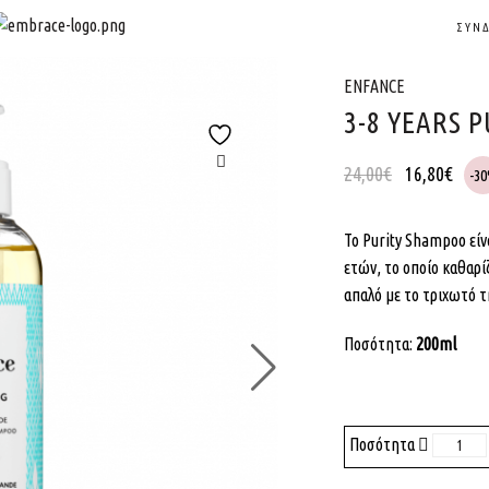
ΣΎΝ
ENFANCE
3-8 YEARS 
24,00
€
16,80
€
-3
Το Purity Shampoo είνα
ετών, το οποίο καθαρίζ
απαλό με το τριχωτό τ
Ποσότητα:
200ml
Ποσότητα