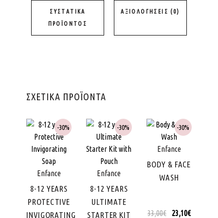
ΣΥΣΤΑΤΙΚΆ
ΑΞΙΟΛΟΓΉΣΕΙΣ (0)
ΠΡΟΪΌΝΤΟΣ
ΣΧΕΤΙΚΑ ΠΡΟΪΟΝΤΑ
30%
30%
30%
Enfance
ADD
ADD
ADD
BODY & FACE
TO
TO
TO
Enfance
Enfance
WASH
WISHLIST
WISHLIST
WISHLIST
8-12 YEARS
8-12 YEARS
PROTECTIVE
ULTIMATE
33,00
€
23,10
€
INVIGORATING
STARTER KIT