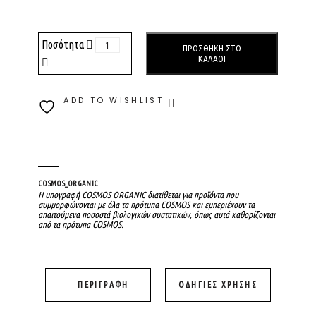
Ποσότητα
ΠΡΟΣΘΉΚΗ ΣΤΟ
ΚΑΛΆΘΙ
ADD TO WISHLIST
COSMOS_ORGANIC
Η υπογραφή COSMOS ORGANIC διατίθεται για προϊόντα που
συμμορφώνονται με όλα τα πρότυπα COSMOS και εμπεριέχουν τα
απαιτούμενα ποσοστά βιολογικών συστατικών, όπως αυτά καθορίζονται
από τα πρότυπα COSMOS.
ΠΕΡΙΓΡΑΦΉ
ΟΔΗΓΊΕΣ ΧΡΉΣΗΣ