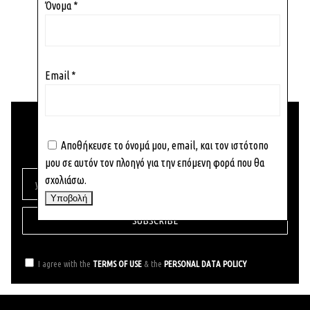
Όνομα
*
22,80
€
14,82
€
Email
*
EMBRACE OUR NEWSLETTER
Αποθήκευσε το όνομά μου, email, και τον ιστότοπο
ΒΕ ΤΗΕ FIRST ΤΟ RECEIVE OUR NEWS
μου σε αυτόν τον πλοηγό για την επόμενη φορά που θα
σχολιάσω.
SUBSCRIBE
I agree with the
TERMS OF USE
& the
PERSONAL DATA POLICY