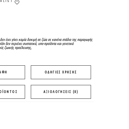
HLIST
 δεν έχει γίνει καμία δοκιμή σε ζώα σε κανένα στάδιο της παραγωγής
ϊόν δεν περιέχει συστατικά, υπο-προϊόντα και γενετικά
ύς ζωικής προέλευσης,
ΡΑΦΉ
ΟΔΗΓΙΕΣ ΧΡΗΣΗΣ
ΡΟΪΟΝΤΟΣ
ΑΞΙΟΛΟΓΉΣΕΙΣ (0)