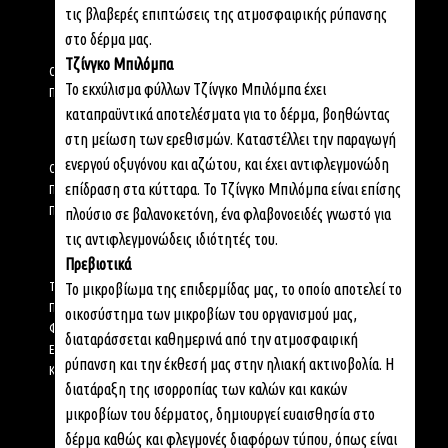
τις βλαβερές επιπτώσεις της ατμοσφαιρικής ρύπανσης
ABOUT US
στο δέρμα μας.
Τζίνγκο Μπιλόμπα
OUR STORY
Το εκχύλισμα φύλλων Τζίνγκο Μπιλόμπα έχει
ΠΟΙΟΥΣ ΟΡΓΑΝΙΣΜΟΥΣ ΣΤΗΡΙΖΟΥΜΕ
καταπραϋντικά αποτελέσματα για το δέρμα, βοηθώντας
USEFUL INFO
στη μείωση των ερεθισμών. Καταστέλλει την παραγωγή
ενεργού οξυγόνου και αζώτου, και έχει αντιφλεγμονώδη
ΟΡΟΙ ΧΡΗΣΗΣ
επίδραση στα κύτταρα. Το Τζίνγκο Μπιλόμπα είναι επίσης
ΠΟΛΙΤΙΚΗ ΠΡΟΣΤΑΣΙΑΣ ΠΡΟΣΩΠΙΚΩΝ ΔΕΔΟΜΕΝΩΝ
ΠΟΛΙΤΙΚΗ COOKIES
πλούσιο σε βαλανοκετόνη, ένα φλαβονοειδές γνωστό για
τις αντιφλεγμονώδεις ιδιότητές του.
CUSTOMER CARE
Πρεβιοτικά
ΤΡΟΠΟΙ ΠΛΗΡΩΜΗΣ
Το μικροβίωμα της επιδερμίδας μας, το οποίο αποτελεί το
ΠΟΛΙΤΙΚΗ ΕΠΙΣΤΡΟΦΩΝ
οικοσύστημα των μικροβίων του οργανισμού μας,
ΦΟΡΜΑ ΕΠΙΣΤΡΟΦΩΝ
διαταράσσεται καθημερινά από την ατμοσφαιρική
ΕΠΙΚΟΙΝΩΝΙΑ
ρύπανση και την έκθεσή μας στην ηλιακή ακτινοβολία. Η
ΚΩΔΙΚΑΣ ΔΕΟΝΤΟΛΟΓΙΑΣ ΓΙΑ ΤΟ ΗΛΕΚΤΡΟΝΙΚΟ ΕΜΠΟΡΙΟ
διατάραξη της ισορροπίας των καλών και κακών
SOCIAL MEDIA
μικροβίων του δέρματος, δημιουργεί ευαισθησία στο
δέρμα καθώς και φλεγμονές διαφόρων τύπου, όπως είναι