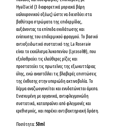
Hyal3acid (3 διαφορετικά μοριακά βάρη
υαλουρονικού οξέως) ώστε να διεισδύει στα
βαθύτερα στρώματα της επιδερμίδας,
αυξάνοντας τα επίπεδα ενυδάτωσης και
ενίσχυσης του επιδερμικού φραγμού. Το βασικό
αντιοξειδωτικό συστατικό της La Roseraie
είναι το εκχύλισμα λυκοπενίου (Lycosol®), που
εξολοθρεύει τις ελεύθερες ρίζες και
προστατεύει τις πρωτεΐνες της εξωκυττάριας
ύλης, ενώ αναστέλλει τις βλαβερές επιπτώσεις
της έκθεσης στην υπεριώδη ακτινοβολία. Το
δέρμα αναζωογονείται και ενυδατώνεται άμεσα.
Ενισχυμένη με οργανικά, αντιφλεγμονώδη
συστατικά, καταπραΰνει από φλεγμονές και
ερεθισμούς, και παρέχει αντιβακτηριακή δράση.
Ποσότητα:
50ml