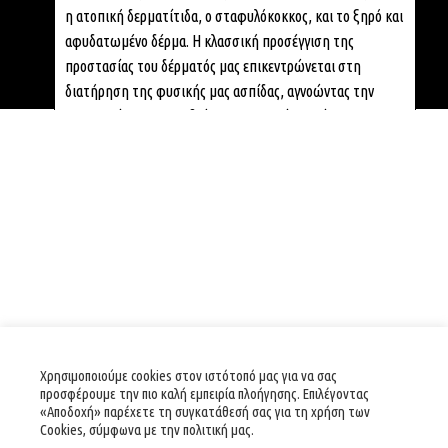
η ατοπική δερματίτιδα, ο σταφυλόκοκκος, και το ξηρό και
αφυδατωμένο δέρμα. Η κλασσική προσέγγιση της
προστασίας του δέρματός μας επικεντρώνεται στη
διατήρηση της φυσικής μας ασπίδας, αγνοώντας την
προστασία του μικροβιώματος, που είναι καίριας
σημασίας!
Η προσθήκη πρεβιοτικών είναι κλινικά αποδεδειγμένο ότι
βοηθά το μικροβίωμα του δέρματος να γίνει πιο ανθεκτικό
στις περιβαλλοντικές «επιθέσεις» που δέχεται
καθημερινά.
Τα πρεβιοτικά (ινουλίνη και πολυφρουκτόζη, η οποία
εξάγεται από ρίζες κιχωρίου) θρέφουν την ωφέλιμη
μικροβιακή χλωρίδα, δημιουργώντας μια φυσική
αμυντική ασπίδα ενάντια στους περιβαλλοντικούς ρύπους.
Παράλληλα, προστατεύουν και ενισχύουν την υγιή
Χρησιμοποιούμε cookies στον ιστότοπό μας για να σας
εμφάνιση του δέρματος, ενώ είναι κλινικά αποδεδειγμένα
προσφέρουμε την πιο καλή εμπειρία πλοήγησης. Επιλέγοντας
«Αποδοχή» παρέχετε τη συγκατάθεσή σας για τη χρήση των
ως τα πιο αποτελεσματικά πρεβιοτικά, καθώς μειώνουν
Cookies, σύμφωνα με την πολιτική μας.
και καταπραΰνουν το ερεθισμένο δέρμα και τον κνησμό.